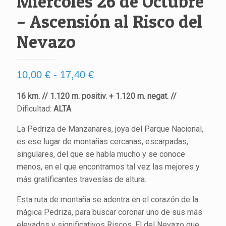
Miércoles 26 de Octubre
– Ascensión al Risco del
Nevazo
Rango
10,00
€
-
17,40
€
de
16 km. // 1.120 m. positiv. + 1.120 m. negat. //
precios:
Dificultad:
ALTA
desde
La Pedriza de Manzanares, joya del Parque Nacional,
10,00 €
es ese lugar de montañas cercanas, escarpadas,
hasta
singulares, del que se habla mucho y se conoce
17,40 €
menos, en el que encontramos tal vez las mejores y
más gratificantes travesías de altura.
Esta ruta de montaña se adentra en el corazón de la
mágica Pedriza, para buscar coronar uno de sus más
elevados y significativos Riscos, El del Nevazo que